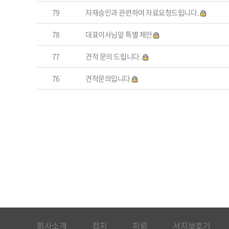
79
자재승인과 관련하여 자료요청드립니다.
78
대표이사님앞 특별 제안
77
견적 문의 드립니다.
76
견적문의입니다
회사소개
접지
피뢰
서지보호기